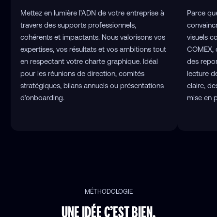
Mettez en lumière l’ADN de votre entreprise à
Parce que
travers des supports professionnels,
convaincr
cohérents et impactants. Nous valorisons vos
visuels c
expertises, vos résultats et vos ambitions tout
COMEX, d
en respectant votre charte graphique. Idéal
des report
pour les réunions de direction, comités
lecture d
stratégiques, bilans annuels ou présentations
claire, d
d’onboarding.
mise en 
MÉTHODOLOGIE
UNE IDÉE C’EST BIEN,