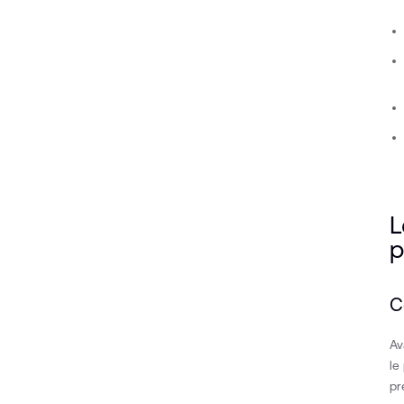
L
p
C
Av
le
pr