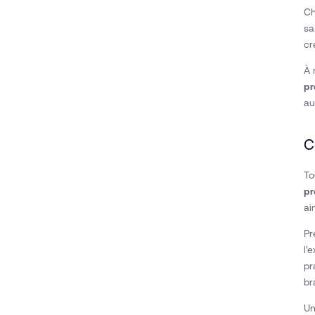
Ch
sa
cr
À 
pr
au
C
To
pr
ai
Pr
l'
pr
br
Un