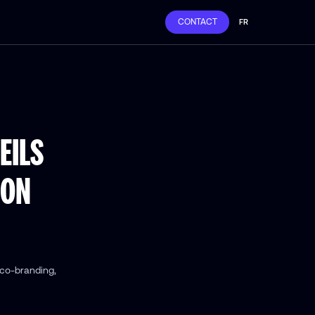
CONTACT
FR
EILS
ION
 co-branding,