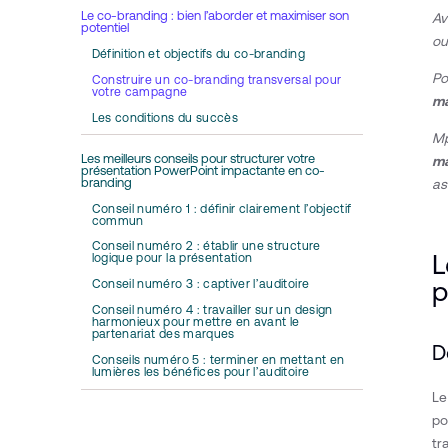
Le co-branding : bien l’aborder et maximiser son
Av
potentiel
ou
Définition et objectifs du co-branding
Po
Construire un co-branding transversal pour
votre campagne
m
Les conditions du succès
Mp
Les meilleurs conseils pour structurer votre
m
présentation PowerPoint impactante en co-
branding
as
Conseil numéro 1 : définir clairement l’objectif
commun
Conseil numéro 2 : établir une structure
L
logique pour la présentation
p
Conseil numéro 3 : captiver l’auditoire
Conseil numéro 4 : travailler sur un design
harmonieux pour mettre en avant le
partenariat des marques
D
Conseils numéro 5 : terminer en mettant en
lumières les bénéfices pour l’auditoire
L
po
tr