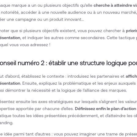
aque marque a un ou plusieurs objectifs qu’elle
cherche à atteindre v
 notoriété, accéder à une nouvelle audience ou à un nouveau marché
éer une campagne ou un produit innovant…
noter que si plusieurs objectifs existent, vous pouvez chercher à
priori
ésentation
, et indiquer les autres comme secondaires. Cette tactique 
quel vous vous adressez !
onseil numéro 2 : établir une structure logique po
ut d’abord, établissez le contexte : introduisez les partenaires et
affich
ésentation
. Ensuite, expliquez la problématique et les enjeux auxquel
nsi démontrer la nécessité et la logique de l’alliance des marques.
ésentez ensuite les axes stratégiques sur lesquels s’alignent les valeu
expertise apportée par chacune d’elles.
Définissez enfin le plan d’actio
atique toutes les idées présentées précédemment, et d’atteindre les 
anding.
e idée parmi tant d’autres : vous pouvez imaginer une trame de présen