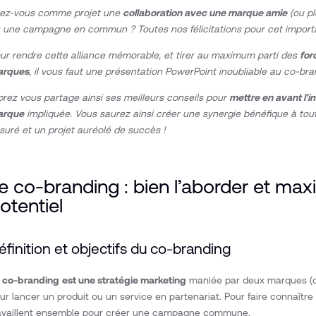
ez-vous comme projet une
collaboration avec une marque amie
(ou pl
 une campagne en commun ? Toutes nos félicitations pour cet importa
ur rendre cette alliance mémorable, et tirer au maximum parti des
for
arques
, il vous faut une présentation PowerPoint inoubliable au co-br
rez vous partage ainsi ses meilleurs conseils pour
mettre en avant l'i
arque
impliquée. Vous saurez ainsi créer une synergie bénéfique à tout
suré et un projet auréolé de succès !
e co-branding : bien l’aborder et max
otentiel
éfinition et objectifs du co-branding
e
co-branding
est une stratégie marketing
maniée par deux marques (ou
ur lancer un produit ou un service en partenariat. Pour faire connaître
availlent ensemble pour créer une campagne commune.