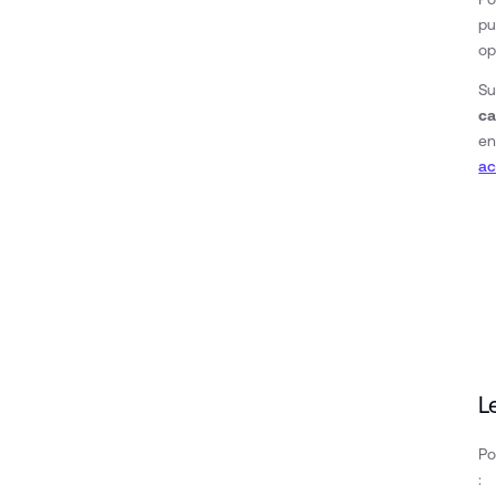
pu
op
Su
ca
en
ac
L
P
: