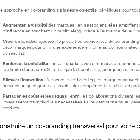
e approche en co-branding a
plusieurs objectifs
, bénéfiques pour tou
Augmenter la visibilité
des marques : en s'associant, elles amplifient
d’influence en touchant un public élargi, grâce à l'audience de leur p
Créer de la valeur ajoutée
: le produit ou service issu du co-branding
deux marques pour offrir une expérience enrichie au consommateur, qui
du résultat.
Renforcer la crédibilité
: un partenariat avec une marque reconnue pe
légitimité d’une autre. Si la marque fait confiance, pourquoi pas le
Stimuler l'innovation
: à travers le co-branding, les marques peuvent
services uniques grâce au savoir-faire complémentaire de leurs part
Partager les coûts et les risques
: enfin, les collaborations divisent les
investissements individuels nécessaires à une campagne ou au dé
produits.
onstruire un co-branding transversal pour votr
ur construire une stratégie efficace de co-branding, il faut d’abord q