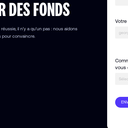
R DES FONDS
Votre
éussie, il n'y a qu'un pas : nous aidons
s pour convaincre.
Comm
vous 
Séle