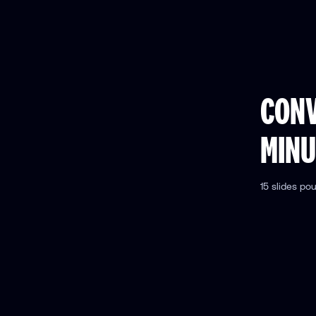
CONV
MINU
15 slides po