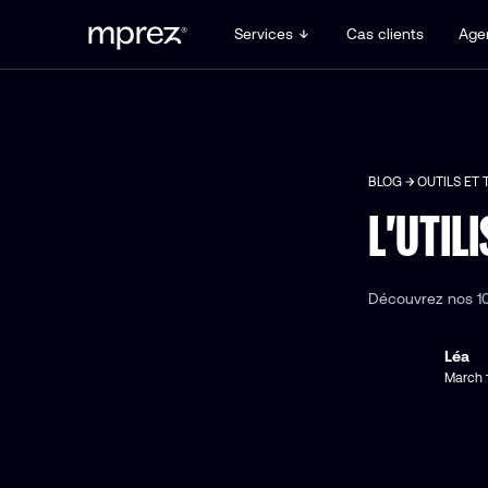
Services
Cas clients
Age
BLOG
OUTILS ET 
L'UTIL
Découvrez nos 10
Léa
March 