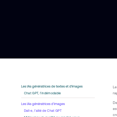
Les IAs génératrices de textes et d'images
Le
ra
Chat GPT, l’indémodable
De
Les IAs génératrices d’images
es
Dall-e, l’allié de Chat GPT
cr