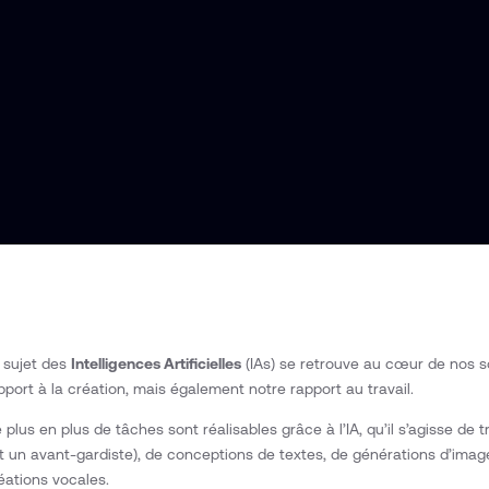
 sujet des
Intelligences Artificielles
(IAs) se retrouve au cœur de nos s
pport à la création, mais également notre rapport au travail.
 plus en plus de tâches sont réalisables grâce à l’IA, qu’il s’agisse de
t un avant-gardiste), de conceptions de textes, de générations d’ima
éations vocales.