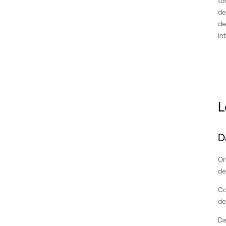
to
de
de
in
L
D
Or
de
Co
de
Da