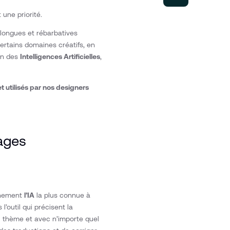
 une priorité.
longues et rébarbatives
certains domaines créatifs, en
ion des
Intelligences Artificielles
,
 et utilisés par nos designers
mages
inement
l’IA
la plus connue à
l’outil qui précisent la
el thème et avec n’importe quel