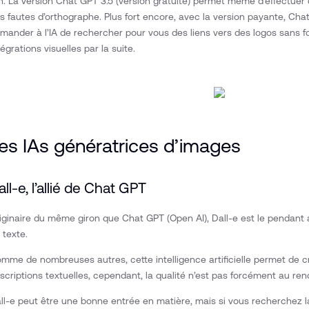
n. La version Chat GPT 3.5 (version gratuite) permet même d’effectuer 
s fautes d’orthographe. Plus fort encore, avec la version payante, C
mander à l’IA de rechercher pour vous des liens vers des logos sans fon
tégrations visuelles par la suite.
es IAs génératrices d’images
all-e, l’allié de Chat GPT
iginaire du même giron que Chat GPT (Open AI), Dall-e est le pendant ar
 texte.
mme de nombreuses autres, cette intelligence artificielle permet de c
scriptions textuelles, cependant, la qualité n’est pas forcément au re
ll-e peut être une bonne entrée en matière, mais si vous recherchez l