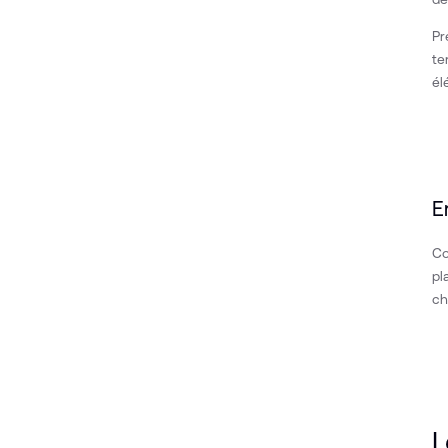
Pr
te
él
E
Co
pl
ch
L