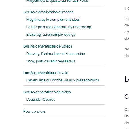
Midjourney, la qualité au rendez-vous
Il
Les IAs d’amélioration d’images
Le
Magnific.ai, le complément idéal
de
Le remplissage génératif by Photoshop
ce
Erase.bg, aussi simple que ça
de
Les IAs génératrices de vidéos
No
Runway, l’animation en 4 secondes
da
Sora, pour devenir réalisateur
Les IAs génératrices de voix
L
ElevenLabs qui donne vie aux présentations
Les IAs génératrices de slides
C
L’outsider Copilot
Qu
Pour conclure
l’
de