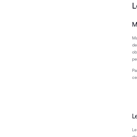
L
M
Ma
de
ob
pe
Pa
ce
L
Le
de