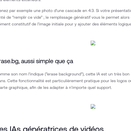
enez par exemple une photo d’une cascade en 4:3. Si votre présentatio
nté de “remplir ce vide” ; le remplissage génératif vous le permet al
ément constitutif de l’image initiale pour y ajouter des éléments logiqu
rase.bg, aussi simple que ça
mme son nom l’indique (”erase background”), cette IA est un très bon o
ans. Cette fonctionnalité est particulièrement pratique pour les logos 
arte graphique, afin de les adapter à n’importe quel support.
es IAs génératrices de vidéos