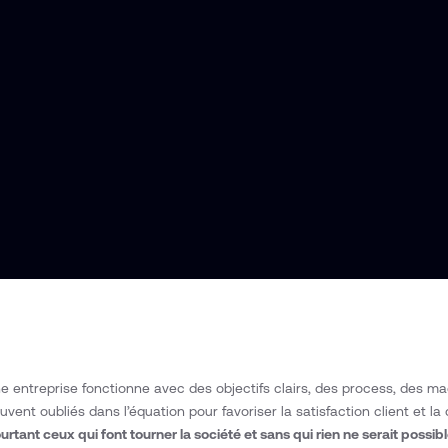
e entreprise fonctionne avec des objectifs clairs, des process, des m
uvent oubliés dans l’équation pour favoriser la satisfaction client et la
urtant ceux qui font tourner la société et sans qui rien ne serait possib