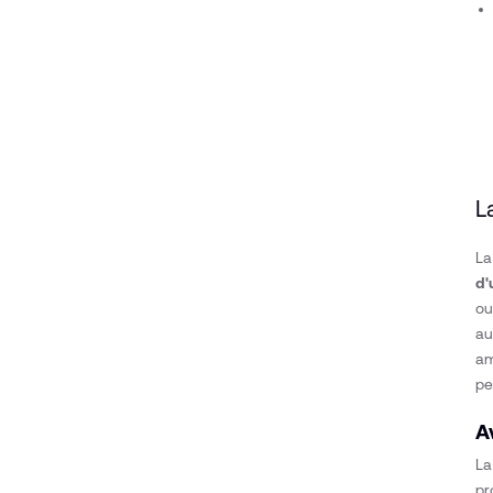
L
La
d'
ou
au
am
pe
A
La
pr