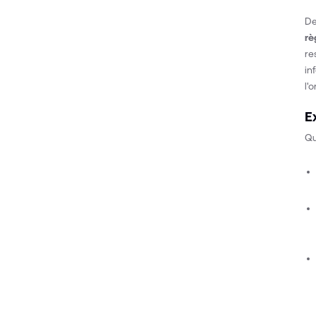
De
rè
re
in
l'
E
Qu