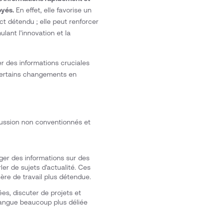
oyés.
En effet, elle favorise un
ect détendu ; elle peut renforcer
lant l'innovation et la
r des informations cruciales
certains changements en
cussion non conventionnés et
ger des informations sur des
er de sujets d'actualité. Ces
re de travail plus détendue.
ées, discuter de projets et
langue beaucoup plus déliée