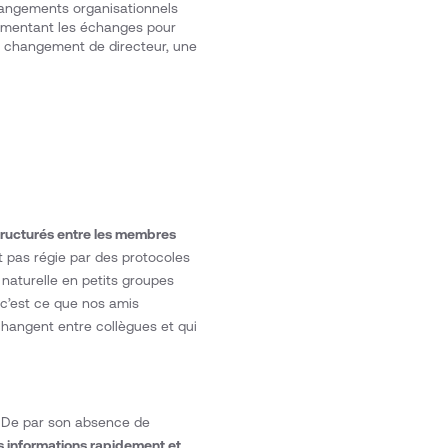
hangements organisationnels
umentant les échanges pour
n changement de directeur, une
tructurés entre les membres
t pas régie par des protocoles
naturelle en petits groupes
 c’est ce que nos amis
’échangent entre collègues et qui
s. De par son absence de
s informations rapidement et