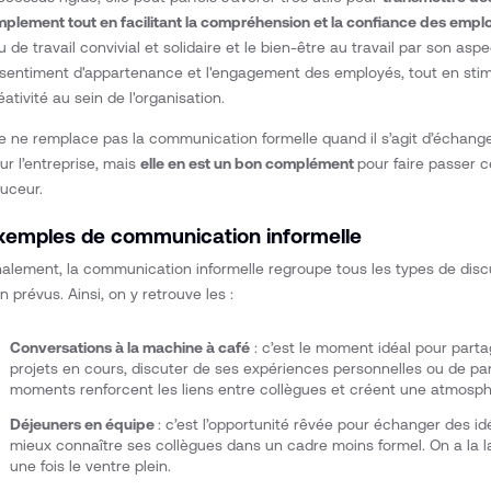
mplement tout en facilitant la compréhension et la confiance des empl
eu de travail convivial et solidaire et le bien-être au travail par son asp
 sentiment d'appartenance et l'engagement des employés, tout en stimu
éativité au sein de l'organisation.
le ne remplace pas la communication formelle quand il s’agit d’échange
ur l’entreprise, mais
elle en est un bon complément
pour faire passer 
uceur.
xemples de communication informelle
nalement, la communication informelle regroupe tous les types de dis
n prévus. Ainsi, on y retrouve les :
Conversations à la machine à café
: c’est le moment idéal pour parta
projets en cours, discuter de ses expériences personnelles ou de parl
moments renforcent les liens entre collègues et créent une atmosphè
Déjeuners en équipe
: c’est l’opportunité rêvée pour échanger des id
mieux connaître ses collègues dans un cadre moins formel. On a la 
une fois le ventre plein.