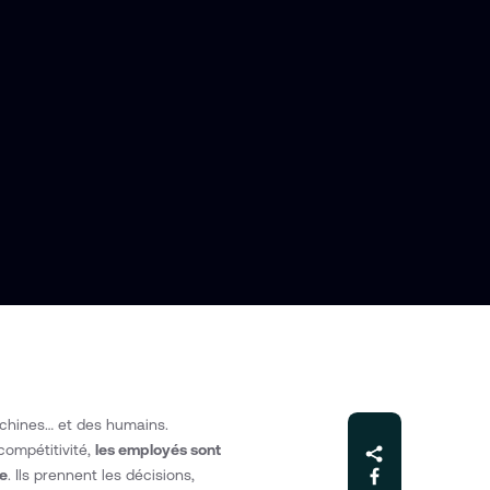
achines… et des humains.
 compétitivité,
les employés sont
le
. Ils prennent les décisions,