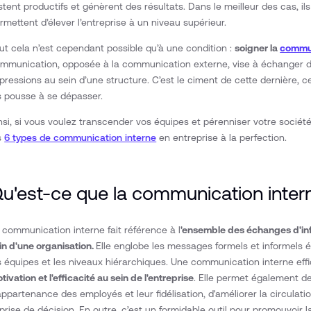
stent productifs et génèrent des résultats. Dans le meilleur des cas, il
rmettent d’élever l’entreprise à un niveau supérieur.
ut cela n’est cependant possible qu’à une condition :
soigner la
commun
mmunication, opposée à la communication externe, vise à échanger d
pressions au sein d’une structure. C’est le ciment de cette dernière, c
s pousse à se dépasser.
nsi, si vous voulez transcender vos équipes et pérenniser votre société,
s
6 types de communication interne
en entreprise à la perfection.
u'est-ce que la communication inter
 communication interne fait référence à l
'ensemble des échanges d'inf
in d'une organisation.
Elle englobe les messages formels et informels 
s équipes et les niveaux hiérarchiques. Une communication interne ef
tivation et l'efficacité au sein de l'entreprise
. Elle permet également de
appartenance des employés et leur fidélisation, d'améliorer la circulation
 prise de décision. En outre, c’est un formidable outil pour promouvoir l