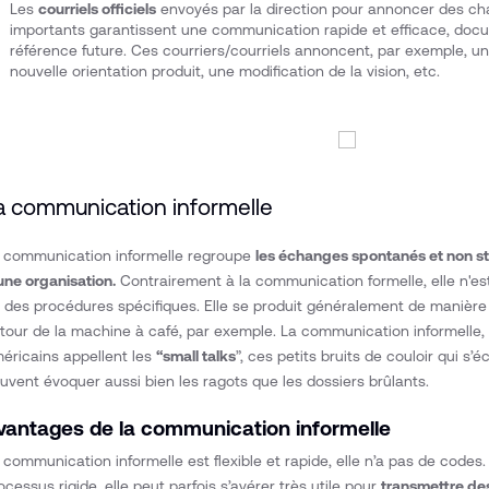
Les
courriels officiels
envoyés par la direction pour annoncer des c
importants garantissent une communication rapide et efficace, doc
référence future. Ces courriers/courriels annoncent, par exemple, u
nouvelle orientation produit, une modification de la vision, etc.
a communication informelle
 communication informelle regroupe
les échanges spontanés et non s
une organisation.
Contrairement à la communication formelle, elle n'es
 des procédures spécifiques. Elle se produit généralement de manière 
tour de la machine à café, par exemple. La communication informelle,
éricains appellent les
“small talks
”, ces petits bruits de couloir qui s
uvent évoquer aussi bien les ragots que les dossiers brûlants.
vantages de la communication informelle
 communication informelle est flexible et rapide, elle n’a pas de code
ocessus rigide, elle peut parfois s’avérer très utile pour
transmettre de