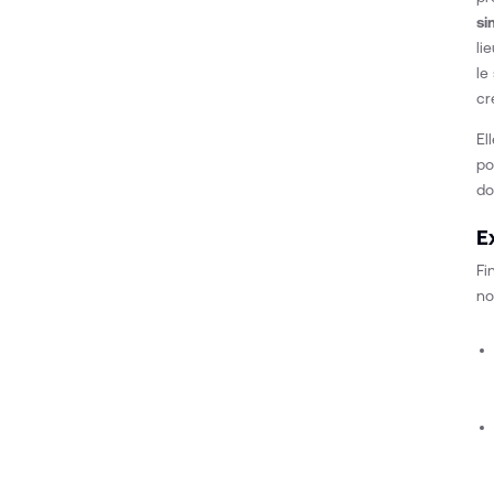
si
li
le
cr
El
po
do
E
Fi
no