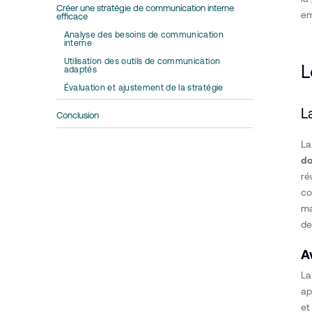
Créer une stratégie de communication interne
em
efficace
Analyse des besoins de communication
interne
Utilisation des outils de communication
L
adaptés
Évaluation et ajustement de la stratégie
L
Conclusion
La
do
ré
co
ma
de
A
La
ap
et