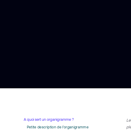
A quoi sert un organigramme ?
Le
pl
Petite description de l’organigramme