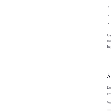
Ce
no
la
À
L’
po
Vo