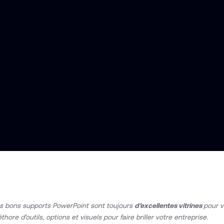
s bons supports PowerPoint sont toujours
d’excellentes vitrines
pour v
éthore d’outils, options et visuels pour faire briller votre entreprise.