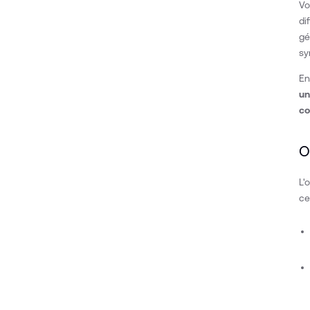
Vo
di
gé
sy
En
un
co
O
L'
ce