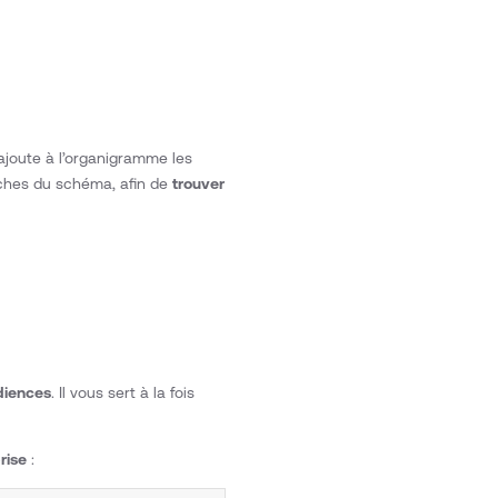
n ajoute à l’organigramme les
nches du schéma, afin de
trouver
udiences
. Il vous sert à la fois
rise
: