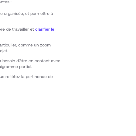
antes :
le organisée, et permettre à
ère de travailler et
clarifier le
particulier, comme un zoom
ojet.
 a besoin d’être en contact avec
nigramme partiel.
us reflétez la pertinence de
.