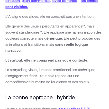
direction
,
pitch commercial
,
levée de fonds
-
les limites
sont visibles.
L’IA aligne des slides, elle ne construit pas une intention.
Elle génère des visuels percutants en apparence**, mais
souvent standardisés**. Elle applique une harmonisation des
couleurs correcte,
mais générique
. Elle peut proposer des
animations et transitions,
mais sans réelle logique
narrative.
Et surtout, elle ne comprend pas votre contexte.
Le storytelling visuel, l’impact émotionnel, les techniques
d’engagement fines… tout cela repose sur une
compréhension humaine de l’audience et des enjeux.
La bonne approche : hybride
La vraie question n’est donc pas
“faut-il utiliser l’IA ?”