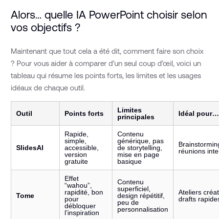
Alors… quelle IA PowerPoint choisir selon
vos objectifs ?
Maintenant que tout cela a été dit, comment faire son choix
? Pour vous aider à comparer d’un seul coup d’œil, voici un
tableau qui résume les points forts, les limites et les usages
idéaux de chaque outil.
Limites
Outil
Points forts
Idéal pour
principales
Rapide,
Contenu
simple,
générique, pas
Brainstormin
SlidesAI
accessible,
de storytelling,
réunions int
version
mise en page
gratuite
basique
Effet
Contenu
“wahou”,
superficiel,
rapidité, bon
Ateliers créat
Tome
design répétitif,
pour
drafts rapide
peu de
débloquer
personnalisation
l’inspiration