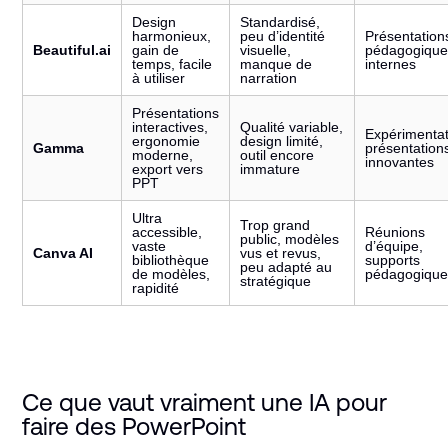
Design
Standardisé,
harmonieux,
peu d’identité
Présentation
Beautiful.ai
gain de
visuelle,
pédagogique
temps, facile
manque de
internes
à utiliser
narration
Présentations
interactives,
Qualité variable,
Expérimentat
ergonomie
design limité,
Gamma
présentation
moderne,
outil encore
innovantes
export vers
immature
PPT
Ultra
Trop grand
accessible,
Réunions
public, modèles
vaste
d’équipe,
Canva AI
vus et revus,
bibliothèque
supports
peu adapté au
de modèles,
pédagogique
stratégique
rapidité
Ce que vaut vraiment une IA pour
faire des PowerPoint