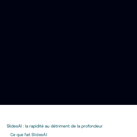
SlidesAI : la rapidité au détriment de la profondeur
Ce que fait SlidesAI